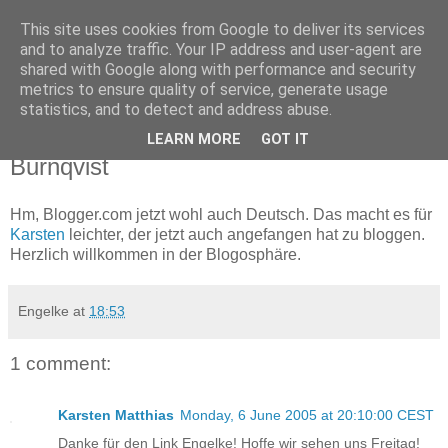
This site uses cookies from Google to deliver its services
fisch im wasser
and to analyze traffic. Your IP address and user-agent are
shared with Google along with performance and security
metrics to ensure quality of service, generate usage
.oO ( wrak wrak ) ~(,..,)'<
statistics, and to detect and address abuse.
LEARN MORE
GOT IT
Saturday, May 14, 2005
Burnqvist
Hm, Blogger.com jetzt wohl auch Deutsch. Das macht es für
Karsten
leichter, der jetzt auch angefangen hat zu bloggen.
Herzlich willkommen in der Blogosphäre.
Engelke
at
18:53
1 comment:
Karsten Matthias
Monday, 6 June 2005 at 20:10:00 CEST
Danke für den Link Engelke! Hoffe wir sehen uns Freitag!